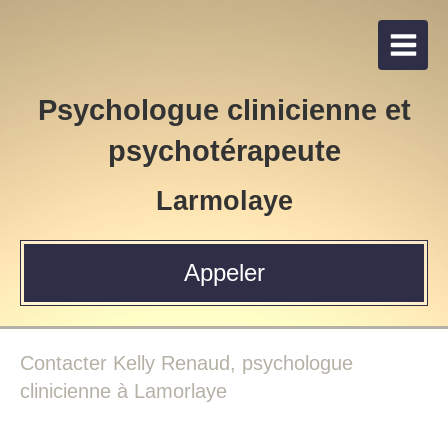
Psychologue clinicienne et
psychotérapeute
Larmolaye
Appeler
Contacter Kelly Renaud, psychologue
clinicienne à Lamorlaye