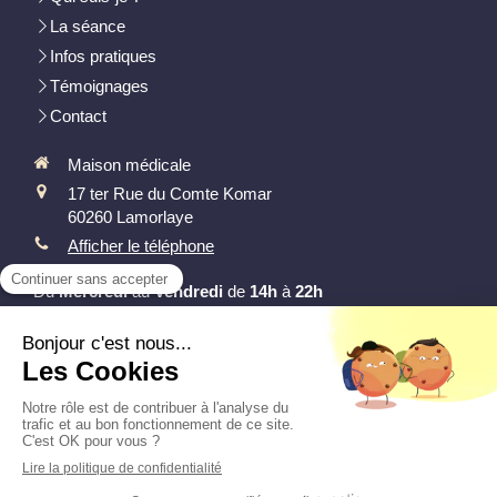
La séance
Infos pratiques
Témoignages
Contact
Maison médicale
17 ter Rue du Comte Komar
60260
Lamorlaye
Afficher le téléphone
Du
Mercredi
au
Vendredi
de
14h
à
22h
Prendre rendez-vous
Plan du site
Mentions légales