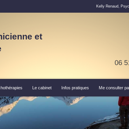
Kelly Renaud, Psyc
icienne et
e
06 5
hothérapies
Le cabinet
Infos pratiques
Me consulter p