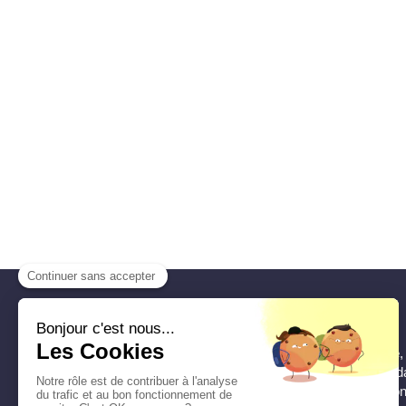
Kelly Renaud
Psychologue clinicienne à Lamorlaye
adolescents, adultes et encore seniors d
du Comte - Komar, pour des consultation