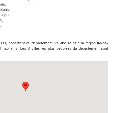
ses
,
Senlis
,
ologue
e
,
,
5380, appartient au département
Val-d'oise
et à la région
Île-de-
9 habitants. Les 3 villes les plus peuplées du département sont