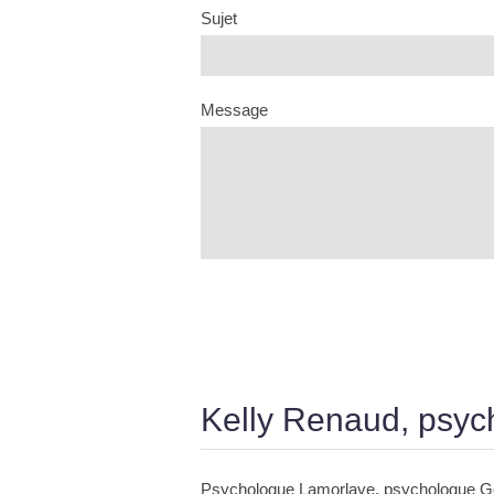
Sujet
Message
Kelly Renaud, psyc
Psychologue Lamorlaye
,
psychologue G